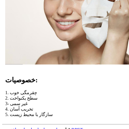
خصوصیات:
1. چقرمگی خوب
2. سطح یکنواخت
3- غیر سمی
4. تخریب آسان
5. سازگار با محیط زیست