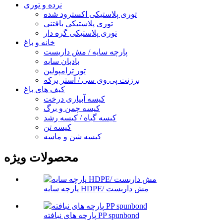
نرده و توری
توری پلاستیکی اکسترود شده
توری پلاستیکی بافتنی
توری پلاستیکی گره دار
خانه و باغ
پارچه سایه / مش داربست
بادبان سایه
تور ترامپولین
برزنت پی وی سی / آستر برکه
کیف های باغ
کیسه آبیاری درخت
کیسه چمن و برگ
کیسه گیاه / کیسه رشد
کیسه تن
کیسه شن و ماسه
محصولات ویژه
پارچه سایه HDPE/ مش داربست
پارچه های نبافته PP spunbond