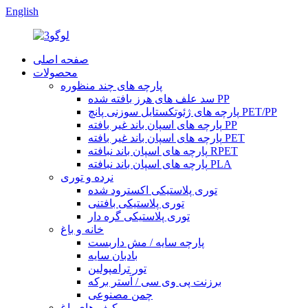
English
صفحه اصلی
محصولات
پارچه های چند منظوره
سد علف های هرز بافته شده PP
پارچه های ژئوتکستایل سوزنی پانچ PET/PP
پارچه های اسپان باند غیر بافته PP
پارچه های اسپان باند غیر بافته PET
پارچه های اسپان باند نبافته RPET
پارچه های اسپان باند نبافته PLA
نرده و توری
توری پلاستیکی اکسترود شده
توری پلاستیکی بافتنی
توری پلاستیکی گره دار
خانه و باغ
پارچه سایه / مش داربست
بادبان سایه
تور ترامپولین
برزنت پی وی سی / آستر برکه
چمن مصنوعی
کیف های باغ