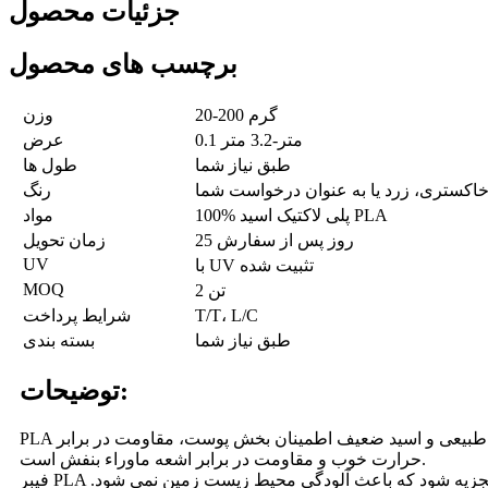
جزئیات محصول
برچسب های محصول
20-200 گرم
وزن
0.1 متر-3.2 متر
عرض
طبق نیاز شما
طول ها
خاکستری، زرد یا به عنوان درخواست شما
رنگ
100% پلی لاکتیک اسید PLA
مواد
25 روز پس از سفارش
زمان تحویل
UV
با UV تثبیت شده
MOQ
2 تن
T/T، L/C
شرایط پرداخت
طبق نیاز شما
بسته بندی
توضیحات:
PLA به عنوان فیبر پلی لاکتیک اسید شناخته می شود که دارای خاصیت چسبندگی عالی، صافی، جذب رطوبت و نفوذپذیری هوا، باکتریوستاز طبیعی و اسید ضعیف اطمینان بخش پوست، مقاومت در برابر
حرارت خوب و مقاومت در برابر اشعه ماوراء بنفش است.
فیبر PLA از نفت و سایر مواد خام شیمیایی استفاده نمی کند. ضایعات آن می تواند تحت تأثیر میکروارگانیسم های موجود در خاک و آب دریا به آب تجزیه شود که باعث آلودگی محیط زیست زمین نمی شود.