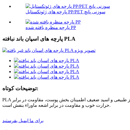
پارچه های ژئوتکستایل PP/PET سوزنی پانچ
پارچه منظره بافته شده PP
پارچه های اسپان باند نبافته PLA
توضیحات کوتاه:
PLA به عنوان فیبر پلی لاکتیک اسید شناخته می شود که دارای خاصیت چسبندگی عالی، صافی، جذب رطوبت و نفوذپذیری هوا، باکتریوستاز طبیعی و اسید ضعیف اطمینان بخش پوست، مقاومت در برابر
حرارت خوب و مقاومت در برابر اشعه ماوراء بنفش است.
برای ما ایمیل بفرستید