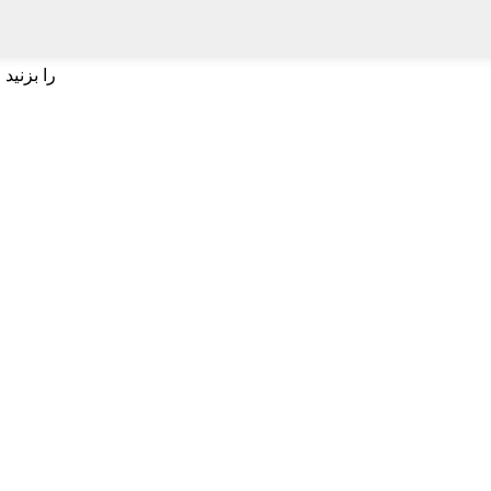
برای جستجو اینتر یا برای بستن ESC را بزنید