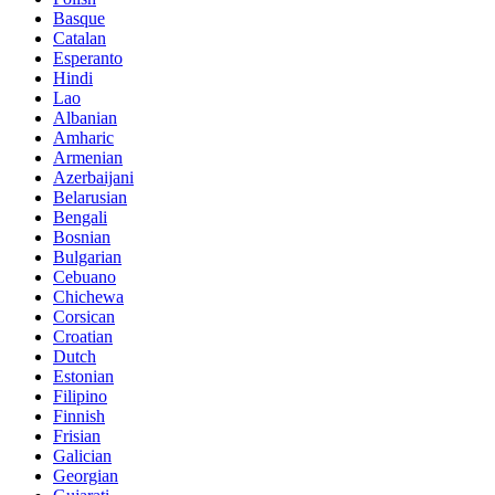
Basque
Catalan
Esperanto
Hindi
Lao
Albanian
Amharic
Armenian
Azerbaijani
Belarusian
Bengali
Bosnian
Bulgarian
Cebuano
Chichewa
Corsican
Croatian
Dutch
Estonian
Filipino
Finnish
Frisian
Galician
Georgian