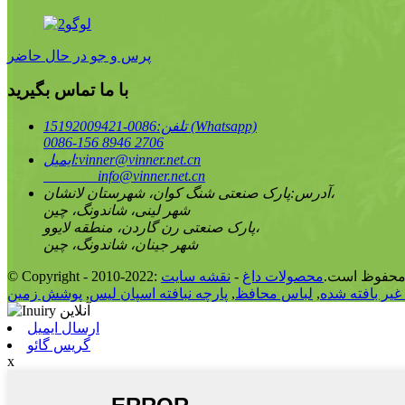
پرس و جو در حال حاضر
با ما تماس بگیرید
0086-15192009421 (Whatsapp)
تلفن:
0086-156 8946 2706
vinner@vinner.net.cn
ایمیل:
info@vinner.net.cn
پارک صنعتی شنگ کوان، شهرستان لانشان،
آدرس:
شهر لینی، شاندونگ، چین
پارک صنعتی رن گاردن، منطقه لایوو،
شهر جینان، شاندونگ، چین
Co: کلیه حقوق محفوظ است.
محصولات داغ
-
نقشه سایت
غیر بافته شده
,
لباس محافظ
,
پارچه نبافته اسپان لیس
,
ارسال ایمیل
گریس گائو
x