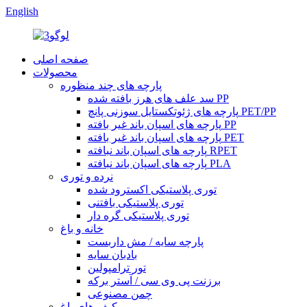
English
صفحه اصلی
محصولات
پارچه های چند منظوره
سد علف های هرز بافته شده PP
پارچه های ژئوتکستایل سوزنی پانچ PET/PP
پارچه های اسپان باند غیر بافته PP
پارچه های اسپان باند غیر بافته PET
پارچه های اسپان باند نبافته RPET
پارچه های اسپان باند نبافته PLA
نرده و توری
توری پلاستیکی اکسترود شده
توری پلاستیکی بافتنی
توری پلاستیکی گره دار
خانه و باغ
پارچه سایه / مش داربست
بادبان سایه
تور ترامپولین
برزنت پی وی سی / آستر برکه
چمن مصنوعی
کیف های باغ