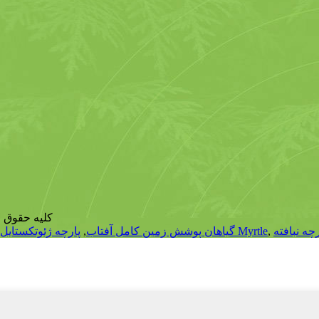
© pyright - 2010-2022
رچه نبافته
,
پوشش زمین Myrtle
گیاهان پوشش زمین کامل آفتاب
,
پارچه ژئوتکستایل 