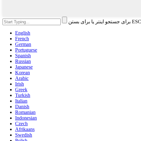
English
French
German
Portuguese
Spanish
Russian
Japanese
Korean
Arabic
Irish
Greek
Turkish
Italian
Danish
Romanian
Indonesian
Czech
Afrikaans
Swedish
Polish