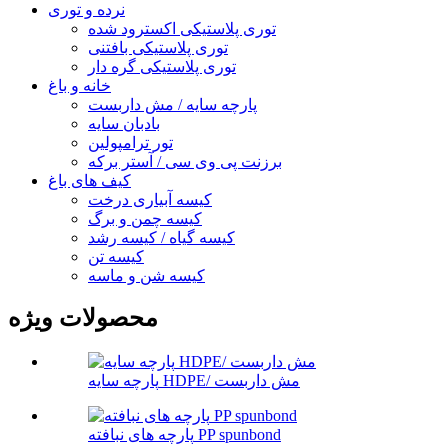
نرده و توری
توری پلاستیکی اکسترود شده
توری پلاستیکی بافتنی
توری پلاستیکی گره دار
خانه و باغ
پارچه سایه / مش داربست
بادبان سایه
تور ترامپولین
برزنت پی وی سی / آستر برکه
کیف های باغ
کیسه آبیاری درخت
کیسه چمن و برگ
کیسه گیاه / کیسه رشد
کیسه تن
کیسه شن و ماسه
محصولات ویژه
پارچه سایه HDPE/ مش داربست
پارچه های نبافته PP spunbond