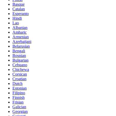
Basque
Catalan
Esperanto
Hindi
Lao
Albanian
Amharic
Armenian
Azerbaijani
Belarusian
Bengali
Bosnian
Bulgarian
Cebuano
Chichewa
Corsican
Croatian
Dutch
Estonian
Filipino
Finnish
Frisian
Galician
Georgian