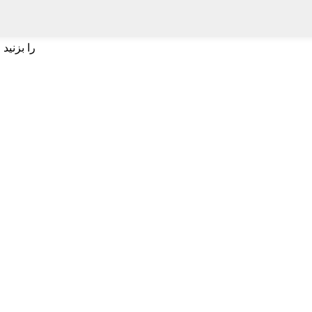
برای جستجو اینتر یا برای بستن ESC را بزنید