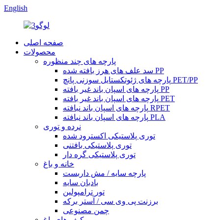
English
صفحه اصلی
محصولات
پارچه های چند منظوره
سد علف های هرز بافته شده PP
پارچه های ژئوتکستایل سوزنی پانچ PET/PP
پارچه های اسپان باند غیر بافته PP
پارچه های اسپان باند غیر بافته PET
پارچه های اسپان باند نبافته RPET
پارچه های اسپان باند نبافته PLA
نرده و توری
توری پلاستیکی اکسترود شده
توری پلاستیکی بافتنی
توری پلاستیکی گره دار
خانه و باغ
پارچه سایه / مش داربست
بادبان سایه
تور ترامپولین
برزنت پی وی سی / آستر برکه
چمن مصنوعی
کیف های باغ