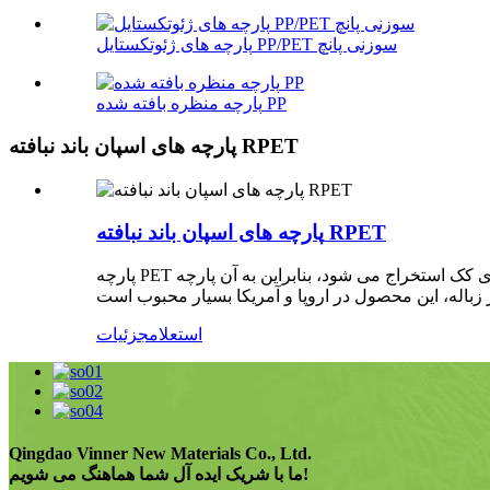
پارچه های ژئوتکستایل PP/PET سوزنی پانچ
پارچه منظره بافته شده PP
پارچه های اسپان باند نبافته RPET
پارچه های اسپان باند نبافته RPET
پارچه PET بازیافتی نوع جدیدی از پارچه بازیافتی حفاظت از محیط زیست است. نخ آن از بطری های آب معدنی متروکه و بطری کک استخراج می شود، بنابراین به آن پارچه RPET نیز می
استعلام
جزئیات
Qingdao Vinner New Materials Co., Ltd.
ما با شریک ایده آل شما هماهنگ می شویم!