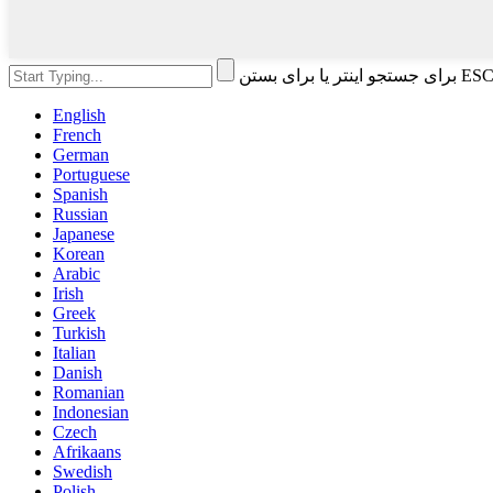
English
French
German
Portuguese
Spanish
Russian
Japanese
Korean
Arabic
Irish
Greek
Turkish
Italian
Danish
Romanian
Indonesian
Czech
Afrikaans
Swedish
Polish