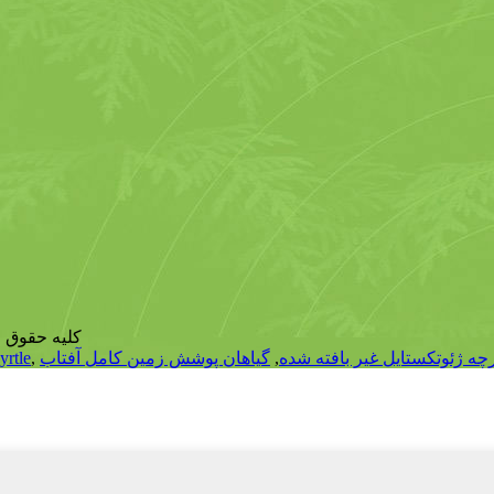
© pyright - 2010-2022
رچه ژئوتکستایل غیر بافته شده
,
گیاهان پوشش زمین کامل آفتاب
,
پوشش زمین 