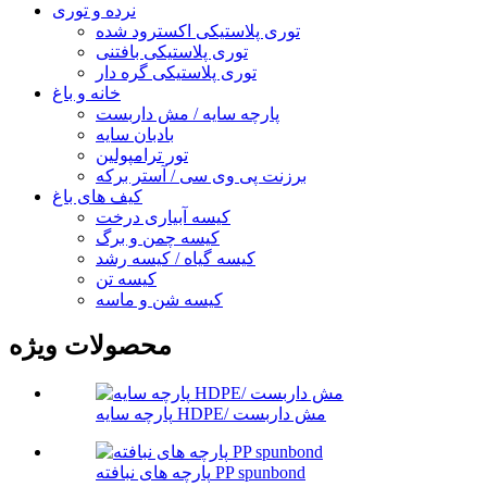
نرده و توری
توری پلاستیکی اکسترود شده
توری پلاستیکی بافتنی
توری پلاستیکی گره دار
خانه و باغ
پارچه سایه / مش داربست
بادبان سایه
تور ترامپولین
برزنت پی وی سی / آستر برکه
کیف های باغ
کیسه آبیاری درخت
کیسه چمن و برگ
کیسه گیاه / کیسه رشد
کیسه تن
کیسه شن و ماسه
محصولات ویژه
پارچه سایه HDPE/ مش داربست
پارچه های نبافته PP spunbond