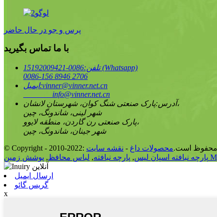
پرس و جو در حال حاضر
با ما تماس بگیرید
0086-15192009421 (Whatsapp)
تلفن:
0086-156 8946 2706
vinner@vinner.net.cn
ایمیل:
info@vinner.net.cn
پارک صنعتی شنگ کوان، شهرستان لانشان،
آدرس:
شهر لینی، شاندونگ، چین
پارک صنعتی رن گاردن، منطقه لایوو،
شهر جینان، شاندونگ، چین
Co: کلیه حقوق محفوظ است.
محصولات داغ
-
نقشه سایت
Myrtle
پارچه نبافته اسپان لیس
,
پارچه نبافته
,
لباس محافظ
,
ارسال ایمیل
گریس گائو
x