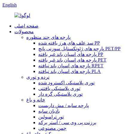
English
صفحه اصلی
محصولات
پارچه های چند منظوره
سد علف های هرز بافته شده PP
پارچه های ژئوتکستایل سوزنی پانچ PET/PP
پارچه های اسپان باند غیر بافته PP
پارچه های اسپان باند غیر بافته PET
پارچه های اسپان باند نبافته RPET
پارچه های اسپان باند نبافته PLA
نرده و توری
توری پلاستیکی اکسترود شده
توری پلاستیکی بافتنی
توری پلاستیکی گره دار
خانه و باغ
پارچه سایه / مش داربست
بادبان سایه
تور ترامپولین
برزنت پی وی سی / آستر برکه
چمن مصنوعی
کیف های باغ