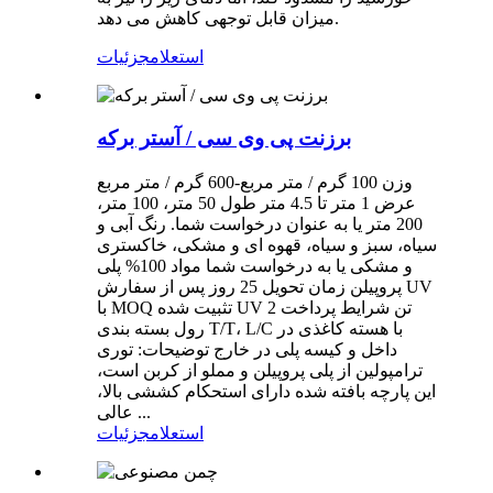
میزان قابل توجهی کاهش می دهد.
استعلام
جزئیات
برزنت پی وی سی / آستر برکه
وزن 100 گرم / متر مربع-600 گرم / متر مربع
عرض 1 متر تا 4.5 متر طول 50 متر، 100 متر،
200 متر یا به عنوان درخواست شما. رنگ آبی و
سیاه، سبز و سیاه، قهوه ای و مشکی، خاکستری
و مشکی یا به درخواست شما مواد 100% پلی
پروپیلن زمان تحویل 25 روز پس از سفارش UV
با MOQ تثبیت شده UV 2 تن شرایط پرداخت
رول بسته بندی T/T، L/C با هسته کاغذی در
داخل و کیسه پلی در خارج توضیحات: توری
ترامپولین از پلی پروپیلن و مملو از کربن است،
این پارچه بافته شده دارای استحکام کششی بالا،
عالی ...
استعلام
جزئیات