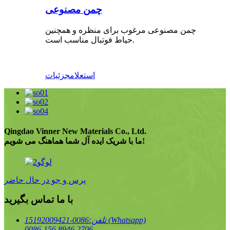
چمن مصنوعی
چمن مصنوعی مرغوب برای منظره و همچنین
حیاط فوتبال مناسب است.
استعلام
جزئیات
Qingdao Vinner New Materials Co., Ltd.
ما با شریک ایده آل شما هماهنگ می شویم!
پرس و جو در حال حاضر
با ما تماس بگیرید
0086-15192009421 (Whatsapp)
تلفن:
0086-156 8946 2706