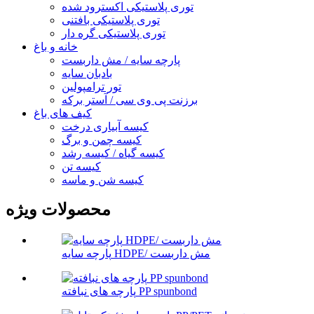
توری پلاستیکی اکسترود شده
توری پلاستیکی بافتنی
توری پلاستیکی گره دار
خانه و باغ
پارچه سایه / مش داربست
بادبان سایه
تور ترامپولین
برزنت پی وی سی / آستر برکه
کیف های باغ
کیسه آبیاری درخت
کیسه چمن و برگ
کیسه گیاه / کیسه رشد
کیسه تن
کیسه شن و ماسه
محصولات ویژه
پارچه سایه HDPE/ مش داربست
پارچه های نبافته PP spunbond