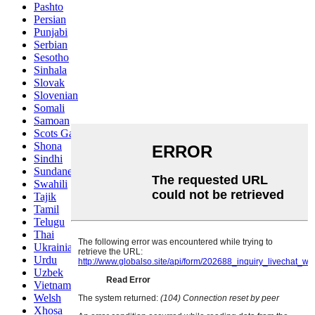
Pashto
Persian
Punjabi
Serbian
Sesotho
Sinhala
Slovak
Slovenian
Somali
Samoan
Scots Gaelic
Shona
Sindhi
Sundanese
Swahili
Tajik
Tamil
Telugu
Thai
Ukrainian
Urdu
Uzbek
Vietnamese
Welsh
Xhosa