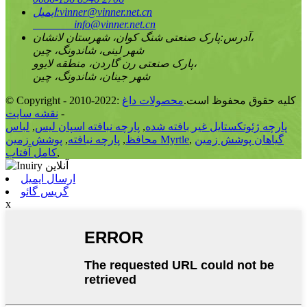
vinner@vinner.net.cn
ایمیل:
info@vinner.net.cn
پارک صنعتی شنگ کوان، شهرستان لانشان،
آدرس:
شهر لینی، شاندونگ، چین
پارک صنعتی رن گاردن، منطقه لایوو،
شهر جینان، شاندونگ، چین
© Copyright - 2010-2022: کلیه حقوق محفوظ است.
محصولات داغ
-
نقشه سایت
پارچه ژئوتکستایل غیر بافته شده
,
پارچه نبافته اسپان لیس
,
لباس
گیاهان پوشش زمین
,
پوشش زمین Myrtle
محافظ
,
پارچه نبافته
,
,
کامل آفتاب
ارسال ایمیل
گریس گائو
x