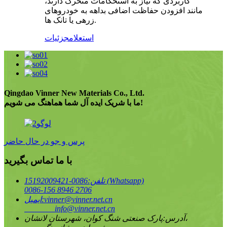
کاربردی که نیاز به استحکامات متحرک دارند،
مانند افزودن حفاظت اضافی بداهه به خودروهای
زرهی یا تانک ها.
استعلام
جزئیات
Qingdao Vinner New Materials Co., Ltd.
ما با شریک ایده آل شما هماهنگ می شویم!
پرس و جو در حال حاضر
با ما تماس بگیرید
0086-15192009421 (Whatsapp)
تلفن:
0086-156 8946 2706
vinner@vinner.net.cn
ایمیل:
info@vinner.net.cn
پارک صنعتی شنگ کوان، شهرستان لانشان،
آدرس: