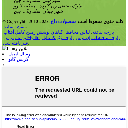
شهر لینی، شاندونگ، چین
پارک صنعتی رن گاردن، منطقه لایوو،
شهر جینان، شاندونگ، چین
© Copyright - 2010-2022: کلیه حقوق محفوظ است.
محصولات داغ
-
نقشه سایت
پارچه نبافته
,
لباس محافظ
,
گیاهان پوشش زمین کامل آفتاب
,
پارچه نبافته اسپان لیس
,
پارچه ژئوتکستایل
,
پوشش زمین Myrtle
,
غیر بافته شده
ارسال ایمیل
گریس گائو
x