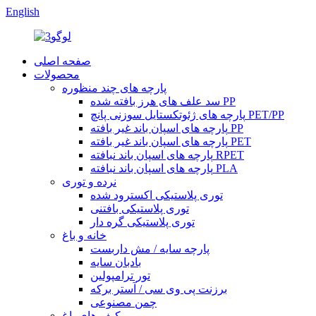
English
صفحه اصلی
محصولات
پارچه های چند منظوره
سد علف های هرز بافته شده PP
پارچه های ژئوتکستایل سوزنی پانچ PET/PP
پارچه های اسپان باند غیر بافته PP
پارچه های اسپان باند غیر بافته PET
پارچه های اسپان باند نبافته RPET
پارچه های اسپان باند نبافته PLA
نرده و توری
توری پلاستیکی اکسترود شده
توری پلاستیکی بافتنی
توری پلاستیکی گره دار
خانه و باغ
پارچه سایه / مش داربست
بادبان سایه
تور ترامپولین
برزنت پی وی سی / آستر برکه
چمن مصنوعی
کیف های باغ