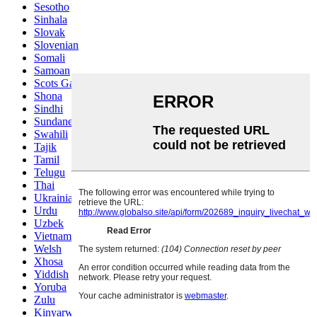
Sesotho
Sinhala
Slovak
Slovenian
Somali
Samoan
Scots Gaelic
Shona
Sindhi
Sundanese
Swahili
Tajik
Tamil
Telugu
Thai
Ukrainian
Urdu
Uzbek
Vietnamese
Welsh
Xhosa
Yiddish
Yoruba
Zulu
Kinyarwanda