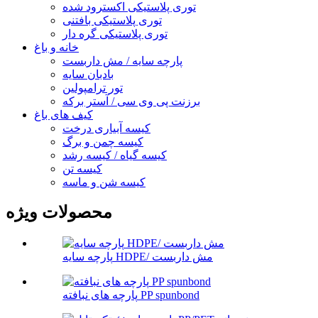
توری پلاستیکی اکسترود شده
توری پلاستیکی بافتنی
توری پلاستیکی گره دار
خانه و باغ
پارچه سایه / مش داربست
بادبان سایه
تور ترامپولین
برزنت پی وی سی / آستر برکه
کیف های باغ
کیسه آبیاری درخت
کیسه چمن و برگ
کیسه گیاه / کیسه رشد
کیسه تن
کیسه شن و ماسه
محصولات ویژه
پارچه سایه HDPE/ مش داربست
پارچه های نبافته PP spunbond